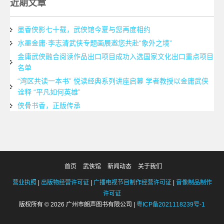
近期文章
墨香侠影七十载，武侠馆今夏与您再度相约
水墨金庸·李志清武侠专题画展邀您共赴“象外之境”
金庸武侠融合阅读作品出口项目成功入选国家文化出口重点项目
名单
“湾区共读一本书” 悦读经典系列讲座启幕 学者教授以金庸武侠
诠释 “平凡如何英雄”
侠骨书香，正版传承
首页
武侠馆
新闻动态
关于我们
营业执照
|
出版物经营许可证
|
广播电视节目制作经营许可证
|
音像制品制作
许可证
版权所有 © 2026 广州市朗声图书有限公司 |
粤ICP备2021118239号-1