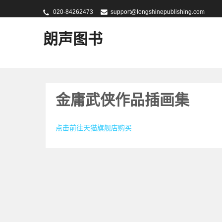
020-84262473
support@longshinepublishing.com
朗声图书
金庸武侠作品插画集
点击前往天猫旗舰店购买