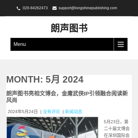
020-84262473
support@longshinepublishing.com
朗声图书
Menu
MONTH:
5月 2024
朗声图书亮相文博会，金庸武侠IP引领融合阅读新
风尚
2024年5月24日
|
没有评论
|
新闻动态
5月23日，第
二十届文博会
在深圳国际会